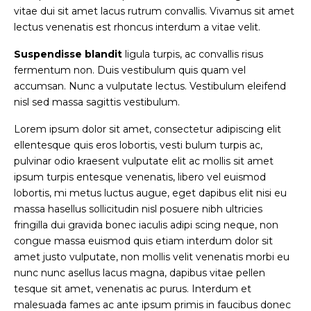
vitae dui sit amet lacus rutrum convallis. Vivamus sit amet
lectus venenatis est rhoncus interdum a vitae velit.
Suspendisse blandit
ligula turpis, ac convallis risus
fermentum non. Duis vestibulum quis quam vel
accumsan. Nunc a vulputate lectus. Vestibulum eleifend
nisl sed massa sagittis vestibulum.
Lorem ipsum dolor sit amet, consectetur adipiscing elit
ellentesque quis eros lobortis, vesti bulum turpis ac,
pulvinar odio kraesent vulputate elit ac mollis sit amet
ipsum turpis entesque venenatis, libero vel euismod
lobortis, mi metus luctus augue, eget dapibus elit nisi eu
massa hasellus sollicitudin nisl posuere nibh ultricies
fringilla dui gravida bonec iaculis adipi scing neque, non
congue massa euismod quis etiam interdum dolor sit
amet justo vulputate, non mollis velit venenatis morbi eu
nunc nunc asellus lacus magna, dapibus vitae pellen
tesque sit amet, venenatis ac purus. Interdum et
malesuada fames ac ante ipsum primis in faucibus donec