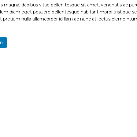
cus magna, dapibus vitae pellen tesque sit amet, venenatis ac p
ndum diam eget posuere pellentesque habitant morbi tristique s
t pretium nulla ullamcorper id llam ac nunc at lectus eleme ntu
In