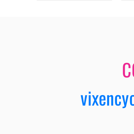
C
vixency