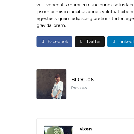
velit venenatis morbi eu nunc nunc asellus la
ipsum primis in faucibus donec volutpat bibe
egestas sliquam adipiscing pretium tortor, ege
gravida lorem.
Facebook
Twitter
Linked
BLOG-06
Previous
vixen