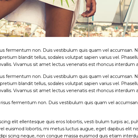
s risus fermentum non. Duis vestibulum quis quam vel accumsan. N
etium blandit tellus, sodales volutpat sapien varius vel. Phasellus
vallis. Vivamus sit amet lectus venenatis est rhoncus interdum a 
s risus fermentum non. Duis vestibulum quis quam vel accumsan. N
etium blandit tellus, sodales volutpat sapien varius vel. Phasellus
vallis. Vivamus sit amet lectus venenatis est rhoncus interdum a 
lis risus fermentum non. Duis vestibulum quis quam vel accumsan
ng elit ellentesque quis eros lobortis, vesti bulum turpis ac, pulv
l euismod lobortis, mi metus luctus augue, eget dapibus elit nisi
lis adipi scing neque, non congue massa euismod quis etiam interd