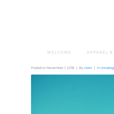
WELCOME
APPAREL &
Posted on
November 1, 2018
By
vixen
In
Uncateg